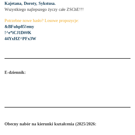
Kajetana, Doroty, Sykstusa.
Wszystkiego najlepszego życzy całe ZSChE!!!
Potrzebne nowe hasło? Losowe propozycje:
&BFuhp85!emy
!^e*iCJ1D##K
44YxHZ^PFx3W
E-dziennik:
Obecny nabór na kierunki kształcenia (2025/2026: