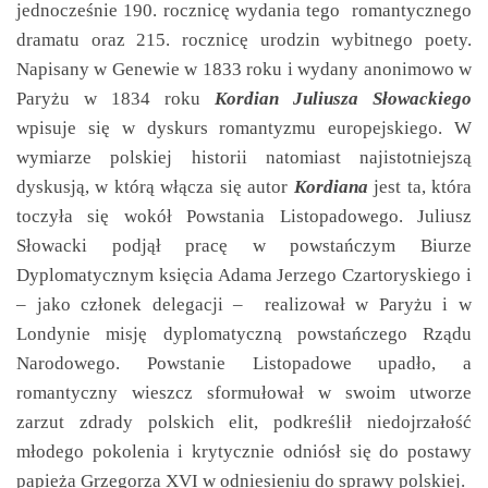
jednocześnie 190. rocznicę wydania tego romantycznego
dramatu oraz 215. rocznicę urodzin wybitnego poety.
Napisany w Genewie w 1833 roku i wydany anonimowo w
Paryżu w 1834 roku
Kordian Juliusza
Słowackiego
wpisuje się w dyskurs romantyzmu europejskiego. W
wymiarze polskiej historii natomiast najistotniejszą
dyskusją, w którą włącza się autor
Kordiana
jest ta, która
toczyła się wokół Powstania Listopadowego. Juliusz
Słowacki podjął pracę w powstańczym Biurze
Dyplomatycznym księcia Adama Jerzego Czartoryskiego i
– jako członek delegacji – realizował w Paryżu i w
Londynie misję dyplomatyczną powstańczego Rządu
Narodowego. Powstanie Listopadowe upadło, a
romantyczny wieszcz sformułował w swoim utworze
zarzut zdrady polskich elit, podkreślił niedojrzałość
młodego pokolenia i krytycznie odniósł się do postawy
papieża Grzegorza XVI w odniesieniu do sprawy polskiej.