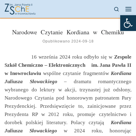
Przejdź do treści
Search
Me
Otw
Narodowe Czytanie Kordiana w Chemiku
Opublikowano
2024-09-18
16 września 2024 roku odbyło się w
Zespole
Szkół Chemiczno – Elektronicznych im. Jana Pawła II
w Inowrocławiu
wspólne czytanie fragmentów
Kordiana
Juliusza Słowackiego
– dramatu romantycznego
wybranego do lektury w akcji, trzynastej już odsłony,
Narodowego Czytania pod honorowym patronatem Pary
Prezydenckiej. Przedsięwzięcie to, zainicjowane przez
Prezydenta RP w 2012 roku, promuje czytelnictwo i
dorobek polskiej literatury. Polacy czytają
Kordiana
Juliusza Słowackiego
w 2024 roku, honorując