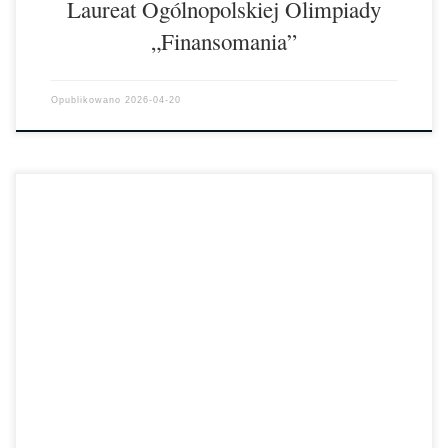
Laureat Ogólnopolskiej Olimpiady
„Finansomania”
Opublikowano
2026-04-20
W dniu 9 kwietnia 2026 roku opiekun Szkolnego Koła PCK – Pani
Aneta Szymańska, w imieniu społeczności szkolnej Zespołu Szkół
Chemiczno – […]