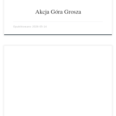
Akcja Góra Grosza
Opublikowano
2026-05-14
Z pewnością warto oderwać się od rutyny codzienności i udać się w
podróż w głąb czasu. Z takiej okazji skorzystali uczniowie naszej […]