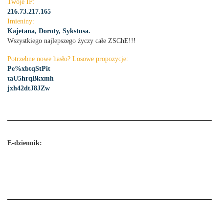
Twoje IP:
216.73.217.165
Imieniny:
Kajetana, Doroty, Sykstusa.
Wszystkiego najlepszego życzy całe ZSChE!!!
Potrzebne nowe hasło? Losowe propozycje:
Pe%xbtqStPit
taU5hrqBkxmh
jxh42dtJ8JZw
E-dziennik: