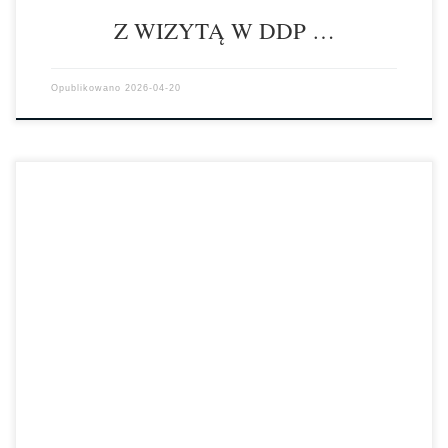
Z WIZYTĄ W DDP …
Opublikowano
2026-04-20
W 2019 r. Sejm RP ustanowił dzień 14 kwietnia Świętem Chrztu
Polski. W tym roku obchodzimy 1060. rocznicę przyjęcia chrztu przez
pierwszego […]