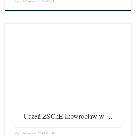
Opublikowano
2026-02-11
Wysokie notowania Oliwiera! Awans na etap centralny olimpiady
„Finansomanii” Niesamowite wieści z dziedziny ekonomii! Uczeń
klasy 4 TIT, Oliwier Tomaszewski, nie zwalnia […]
Uczeń ZSChE Inowrocław w …
Opublikowano
2026-01-29