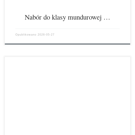
Nabór do klasy mundurowej …
Opublikowano
2026-05-27
Od początku listopada 2025 r. młodzież Zespołu Szkół Chemiczno –
Elektronicznych im. Jana Pawła II w Inowrocławiu uczestniczyła w
XXVI edycji akcji […]