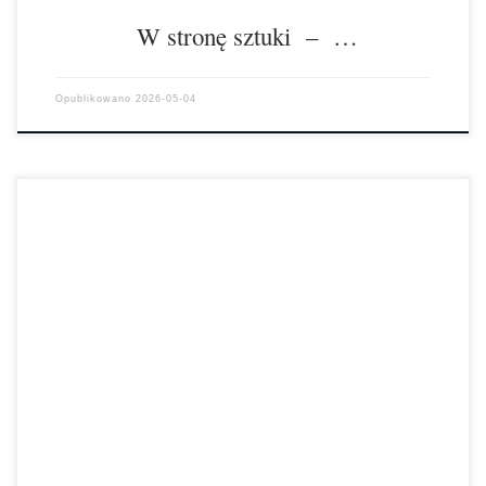
W stronę sztuki – …
Opublikowano
2026-05-04
Z radością informujemy, że dwie drużyny w składzie: Marcel Frejter
(zespół nr 1 (praca indywidualna) – klasa 2ATI) oraz Antoni Kuc (lider
[…]