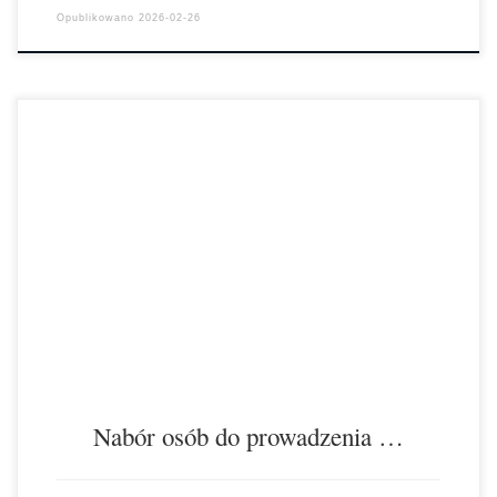
Opublikowano
2026-02-26
Dyrektor Zespołu Szkół Chemiczno-Elektronicznych im. Jana Pawła II
w Inowrocławiu ogłasza nabór osób do prowadzenia zajęć sportowych
na boisku „Orlik” w ramach […]
Nabór osób do prowadzenia …