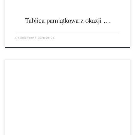
Tablica pamiątkowa z okazji …
Opublikowano
2026-06-24
W środę, 17 czerwca 2026 r. o godz. 15:00 odbędzie się próba
sprawnościowa dla kandydatów do klasy o profilu mundurowym w
Zespole […]