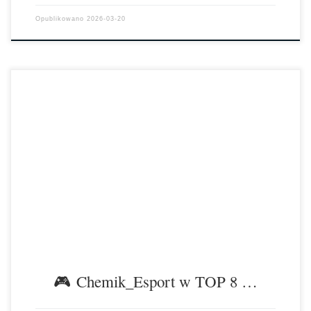
Opublikowano
2026-03-20
Drużyna Chemik_Esport zajęła miejsce 5–8 w Polsce w
ogólnopolskim turnieju esportowym Predator Games, kończąc tym
samym świetną przygodę z 3. edycją największego szkolnego turnieju
tego typu w […]
🎮 Chemik_Esport w TOP 8 …