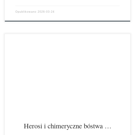
Opublikowano
2026-03-24
Herosi i greckie bóstwa pojawiły się w dyktandzie konkursowym, do
którego napisania przystąpiło dziewiętnaścioro uczniów Zespołu
Szkół Chemiczno-Elektronicznych im. Jana Pawła II […]
Herosi i chimeryczne bóstwa …