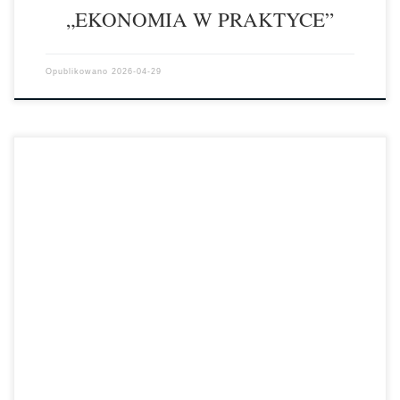
„EKONOMIA W PRAKTYCE”
Opublikowano
2026-04-29
Laureat Ogólnopolskiej Olimpiady „Finansomania” — wyjątkowy
sukces ucznia ZSChE w InowrocławiuZ wielką satysfakcją
informujemy, że uczeń klasy IV Technikum w zawodzie technik […]