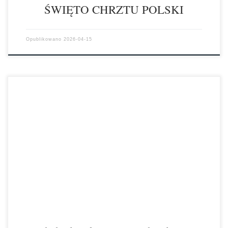
ŚWIĘTO CHRZTU POLSKI
Opublikowano
2026-04-15
W dniu 13 kwietnia 2026 r. w kościele garnizonowym pw. św. Barbary
i św. Maurycego w Inowrocławiu, a następnie na dziedzińcu
przykościelnym […]