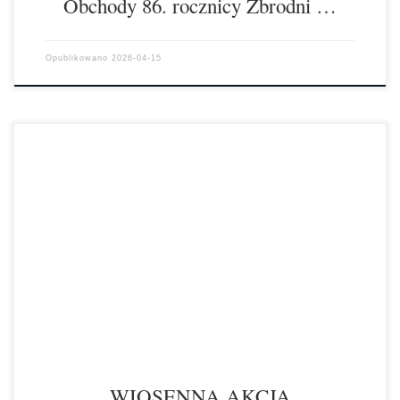
Obchody 86. rocznicy Zbrodni …
Opublikowano
2026-04-15
W dniu 31 marca 2026 r. w Zespole Szkół Chemiczno –
Elektronicznych im. Jana Pawła II w Inowrocławiu odbyła się kolejna
edycja […]
WIOSENNA AKCJA