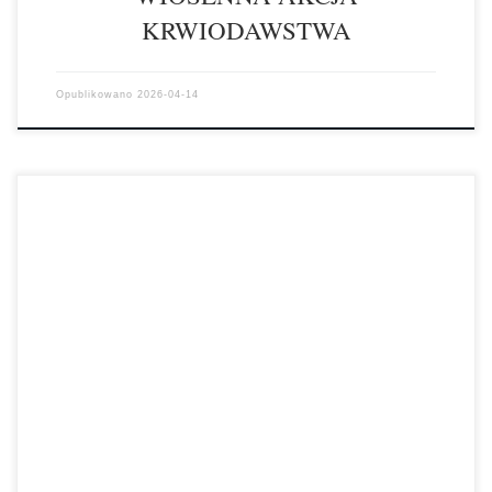
KRWIODAWSTWA
Opublikowano
2026-04-14
W dniu 23 marca 2026 r., w wielkanocnej atmosferze, odbył się
kolejny charytatywny, słodki kiermasz pn. Chemik dla Seniorów z
Domu Dziennego […]