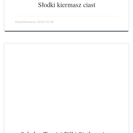
Słodki kiermasz ciast
Opublikowano
2026-03-30
W dniu 24.03.2026r. odbyło się uroczyste wręczenie dyplomów,
nagród i Pucharu Przechodniego Szkolnego Turnieju Piłki Siatkowej
Dziewcząt. Rozgrywki odbywały się w naszej […]