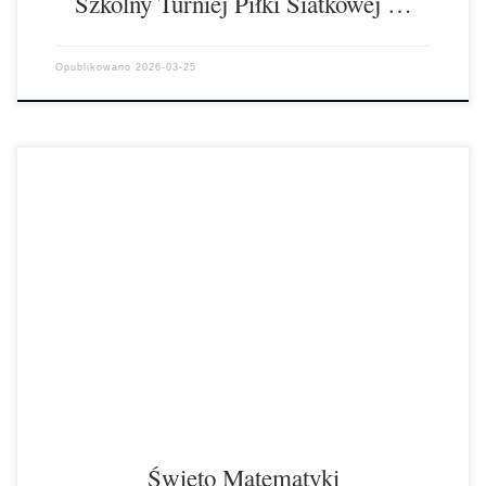
Szkolny Turniej Piłki Siatkowej …
Opublikowano
2026-03-25
Marzec to tradycyjnie miesiąc, w którym odbywa się w naszej szkole
konkurs dla klas pierwszych z matematyki. Z okazji Święta
Matematyki nasi […]
Święto Matematyki