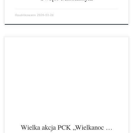
Opublikowano
2026-03-24
W dniach 16 – 17 marca 2026 r. uczniowie Zespołu Szkół Chemiczno
– Elektronicznych im. Jana Pawła II w Inowrocławiu brali udział […]
Wielka akcja PCK „Wielkanoc …