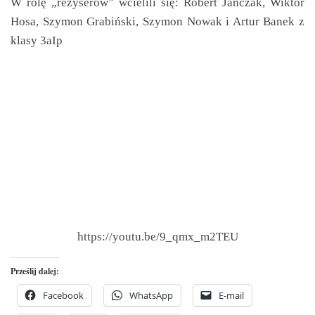
W rolę „reżyserów” wcielili się: Robert Jańczak, Wiktor
Hosa, Szymon Grabiński, Szymon Nowak i Artur Banek z
klasy 3aIp
https://youtu.be/9_qmx_m2TEU
Prześlij dalej:
Facebook
WhatsApp
E-mail