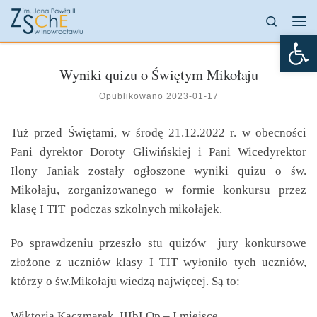
Przejdź do treści
Search
Me
Otw
Wyniki quizu o Świętym Mikołaju
Opublikowano
2023-01-17
Tuż przed Świętami, w środę 21.12.2022 r. w obecności
Pani dyrektor Doroty Gliwińskiej i Pani Wicedyrektor
Ilony Janiak zostały ogłoszone wyniki quizu o św.
Mikołaju, zorganizowanego w formie konkursu przez
klasę I TIT podczas szkolnych mikołajek.
Po sprawdzeniu przeszło stu quizów jury konkursowe
złożone z uczniów klasy I TIT wyłoniło tych uczniów,
którzy o św.Mikołaju wiedzą najwięcej. Są to:
Wiktoria Kaczmarek IIIbLOp – I miejsce