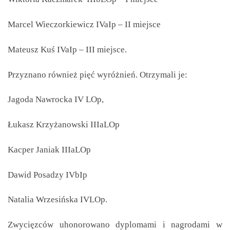
Marcel Wieczorkiewicz IVaIp – II miejsce
Mateusz Kuś IVaIp – III miejsce.
Przyznano również pięć wyróżnień. Otrzymali je:
Jagoda Nawrocka IV LOp,
Łukasz Krzyżanowski IIIaLOp
Kacper Janiak IIIaLOp
Dawid Posadzy IVbIp
Natalia Wrzesińska IVLOp.
Zwycięzców uhonorowano dyplomami i nagrodami w