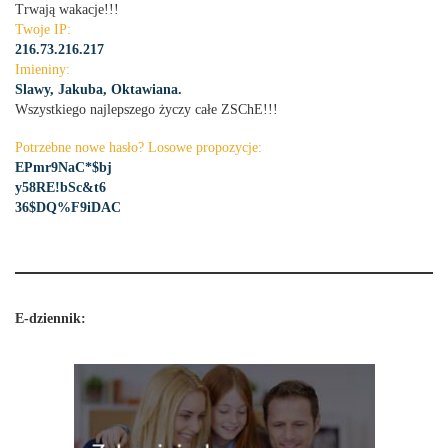
Trwają wakacje!!!
Twoje IP:
216.73.216.217
Imieniny:
Slawy, Jakuba, Oktawiana.
Wszystkiego najlepszego życzy całe ZSChE!!!
Potrzebne nowe hasło? Losowe propozycje:
EPmr9NaC*$bj
y58RE!bSc&t6
36$DQ%F9iDAC
E-dziennik: