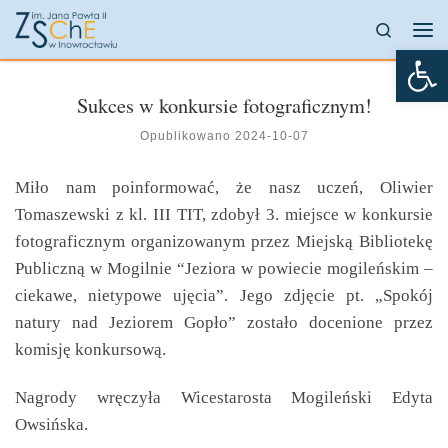
Przejdź do treści
Search
Me
Otw
Sukces w konkursie fotograficznym!
Opublikowano
2024-10-07
Miło nam poinformować, że nasz uczeń, Oliwier
Tomaszewski z kl. III TIT, zdobył 3. miejsce w konkursie
fotograficznym organizowanym przez Miejską Bibliotekę
Publiczną w Mogilnie “Jeziora w powiecie mogileńskim –
ciekawe, nietypowe ujęcia”. Jego zdjęcie pt. „Spokój
natury nad Jeziorem Gopło” zostało docenione przez
komisję konkursową.
Nagrody wręczyła Wicestarosta Mogileński Edyta
Owsińska.