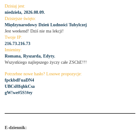
Dzisiaj jest:
niedziela, 2026.08.09.
Dzisiejsze święto:
Międzynarodowy Dzień Ludności Tubylczej
Jest weekend! Dziś nie ma lekcji!
Twoje IP:
216.73.216.73
Imieniny:
Romana, Ryszarda, Edyty.
Wszystkiego najlepszego życzy całe ZSChE!!!
Potrzebne nowe hasło? Losowe propozycje:
fpckbdFuaDN4
UBCsHfqhkCsa
gW!we#5S!#ey
E-dziennik: