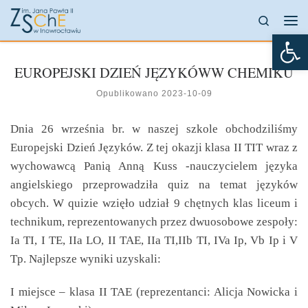
Przejdź do treści
Search
Me
Otw
EUROPEJSKI DZIEŃ JĘZYKÓWW CHEMIKU
Opublikowano
2023-10-09
Dnia 26 września br. w naszej szkole obchodziliśmy
Europejski Dzień Języków. Z tej okazji klasa II TIT wraz z
wychowawcą Panią Anną Kuss -nauczycielem języka
angielskiego przeprowadziła quiz na temat języków
obcych. W quizie wzięło udział 9 chętnych klas liceum i
technikum, reprezentowanych przez dwuosobowe zespoły:
Ia TI, I TE, IIa LO, II TAE, IIa TI,IIb TI, IVa Ip, Vb Ip i V
Tp. Najlepsze wyniki uzyskali:
I miejsce – klasa II TAE (reprezentanci: Alicja Nowicka i