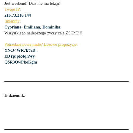
Jest weekend! Dziś nie ma lekcji!
Twoje IP:
216.73.216.144
Imieniny:
Cypriana, Emiliana, Dominika.
Wszystkiego najlepszego życzy całe ZSChE!!!
Potrzebne nowe hasło? Losowe propozycje:
YNcJ^WR7k%D!
EDYp!pR4qhWy
Q$R3QwPkoKgm
E-dziennik: