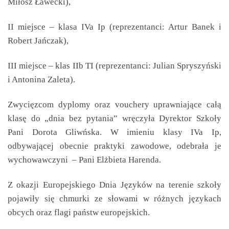
Miłosz Ławecki),
II miejsce – klasa IVa Ip (reprezentanci: Artur Banek i
Robert Jańczak),
III miejsce – klas IIb TI (reprezentanci: Julian Spryszyński
i Antonina Zaleta).
Zwycięzcom dyplomy oraz vouchery uprawniające całą
klasę do „dnia bez pytania” wręczyła Dyrektor Szkoły
Pani Dorota Gliwńska. W imieniu klasy IVa Ip,
odbywającej obecnie praktyki zawodowe, odebrała je
wychowawczyni – Pani Elżbieta Harenda.
Z okazji Europejskiego Dnia Języków na terenie szkoły
pojawiły się chmurki ze słowami w różnych językach
obcych oraz flagi państw europejskich.