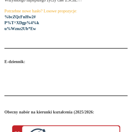
Wszystkiego najlepszego życzy całe ZSChE!!!
Potrzebne nowe hasło? Losowe propozycje:
%bcZQcFnHw2#
P%T^XDgp%4%k
u%Wznz2Ub*Ew
E-dziennik:
Obecny nabór na kierunki kształcenia (2025/2026: