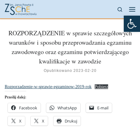
Przejdź do treści
Search
Me
Otw
ROZPORZĄDZENIE w sprawie szczegółowych
warunków i sposobu przeprowadzania egzaminu
zawodowego oraz egzaminu potwierdzającego
kwalifikacje w zawodzie
Opublikowano
2023-02-20
Rozporzadzenie-w-sprawie-egzaminow-2019-rok
Pobierz
Prześlij dalej:
Facebook
WhatsApp
E-mail
X
X
Drukuj