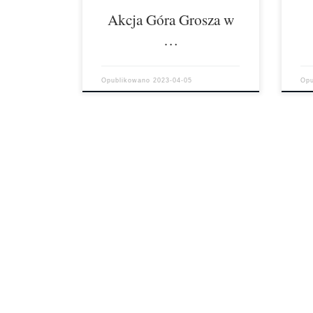
Pon
Akcja Góra Grosza w
…
Opublikowano
2023-04-05
Op