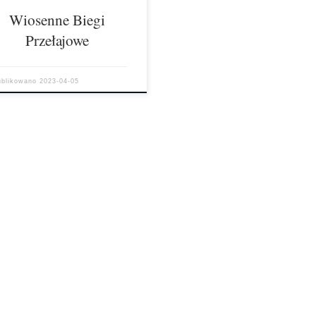
adpodstawowych […]
Wiosenne Biegi
Przełajowe
ublikowano
2023-04-05