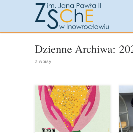
Przejdź do treści
Dzienne Archiwa:
20
2 wpisy
Pod
Od początku listopada 2022 r.
04.0
młodzież Zespołu Szkół Chemiczno –
III
Elektronicznych im. Jana Pawła II w
zaj
Inowrocławiu uczestniczyła w XXIII
In
edycji akcji […]
Pr