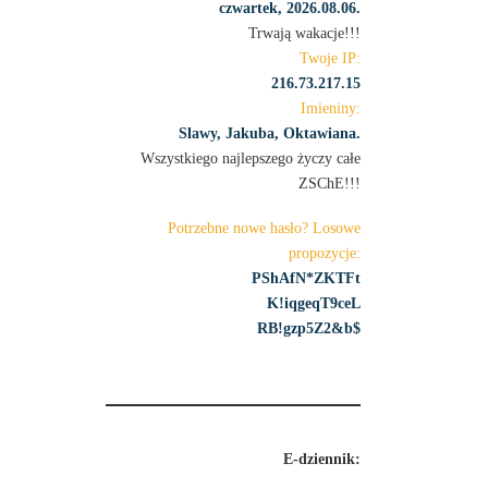
czwartek, 2026.08.06.
Trwają wakacje!!!
Twoje IP:
216.73.217.15
Imieniny:
Slawy, Jakuba, Oktawiana.
Wszystkiego najlepszego życzy całe
ZSChE!!!
Potrzebne nowe hasło? Losowe
propozycje:
PShAfN*ZKTFt
K!iqgeqT9ceL
RB!gzp5Z2&b$
E-dziennik: