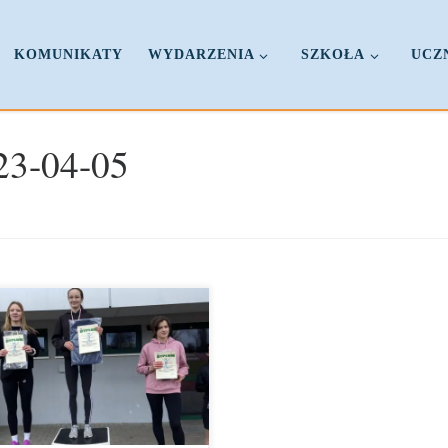
KOMUNIKATY
WYDARZENIA
SZKOŁA
UCZ
23-04-05
wójne srebro
W dniu
4.2023r. Aleksandra Łozowicz
aLp i Fabian Lewiński IIIaLp
ęli II miejsca w Wiosennych
dywidualnych Biegach
zełajowych Szkół