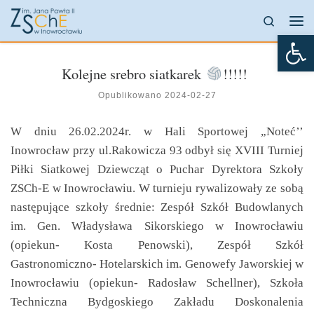
Przejdź do treści
Search
Me
Otw
Kolejne srebro siatkarek
!!!!!
Opublikowano
2024-02-27
W dniu 26.02.2024r. w Hali Sportowej „Noteć’’
Inowrocław przy ul.Rakowicza 93 odbył się XVIII Turniej
Piłki Siatkowej Dziewcząt o Puchar Dyrektora Szkoły
ZSCh-E w Inowrocławiu. W turnieju rywalizowały ze sobą
następujące szkoły średnie: Zespół Szkół Budowlanych
im. Gen. Władysława Sikorskiego w Inowrocławiu
(opiekun- Kosta Penowski), Zespół Szkół
Gastronomiczno- Hotelarskich im. Genowefy Jaworskiej w
Inowrocławiu (opiekun- Radosław Schellner), Szkoła
Techniczna Bydgoskiego Zakładu Doskonalenia