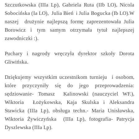
Szczutkowska (IIIa Lp), Gabriela Ruta (IIb LO), Nicola
Sobocińska (Ia LO), Julia Bień i Julia Bogucka (Ib LO).W
naszej drużynie najlepszą formę zaprezentowała Julia
Borowicz i tym samym otrzymała tytuł najlepszej
zawodniczki :).
Puchary i nagrody wręczyła dyrektor szkoły Dorota
Gliwińska.
Dziękujemy wszystkim uczestnikom turnieju i osobom,
które przyczyniły się do jego przeprowadzenia:
sędziowanie- Tomasz Kalinowski (nauczyciel WF.),
Wiktoria Łożykowska, Kaja Skulska i Aleksandra
Stawicka (IIIa Lp), obsługa techn.- Maria Unisławska,
Wiktoria Żywiczyńska (IIIa Lp), fotografia- Patrycja
Dyszlewska (IIIa Lp).